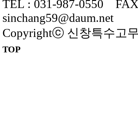
TEL : 031-987-0550 FAX 
sinchang59@daum.net
Copyrightⓒ 신창특수고무 All
TOP